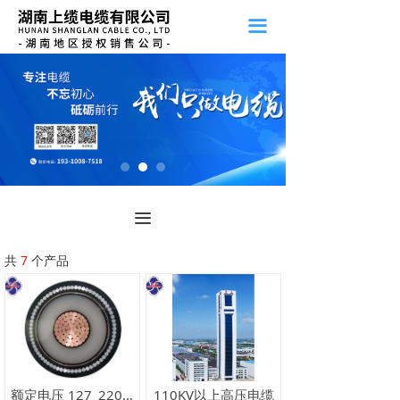
끀
끀
共
7
个产品
额定电压 127_220kV
110KV以上高压电缆