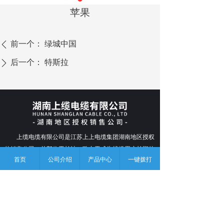
苹果
前一个：
绿城中国
ꄴ
后一个：
特斯拉
ꄲ
上缆电缆有限公司是江苏上上电缆集团湖南地区授权
的销售公司，总部位于长沙，致力于成为线缆用户长期的
首页
公司介绍
产品中心
一键拨打
产品应用顾问和供应链伙伴。